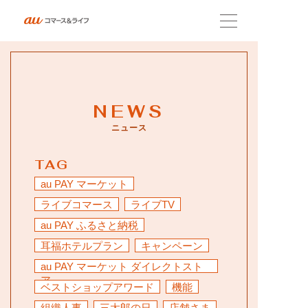
会社概要
NEWS
企業理念
ニュース
TAG
サービス紹介
au PAY マーケット
ライブコマース
ライブTV
ニュース
au PAY ふるさと納税
耳福ホテルプラン
キャンペーン
au PAY マーケット ダイレクトスト
採用情報
ア
ベストショップアワード
機能
組織人事
三太郎の日
店舗さま