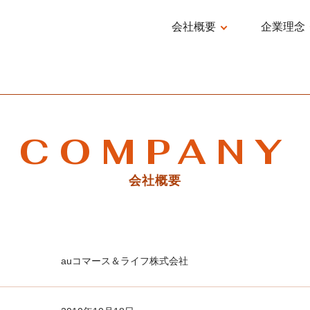
会社概要
企業理念
概要/アクセス
TOP MESS
会社沿革
経営方針
役員紹介
ミッショ
COMPANY
会社概要
auコマース＆ライフ株式会社