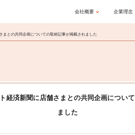
会社概要
企業理念
概要/アクセス
TOP MESS
さまとの共同企画についての取材記事が掲載されました
会社沿革
経営方針
役員紹介
ミッショ
ト経済新聞に店舗さまとの共同企画について
ました