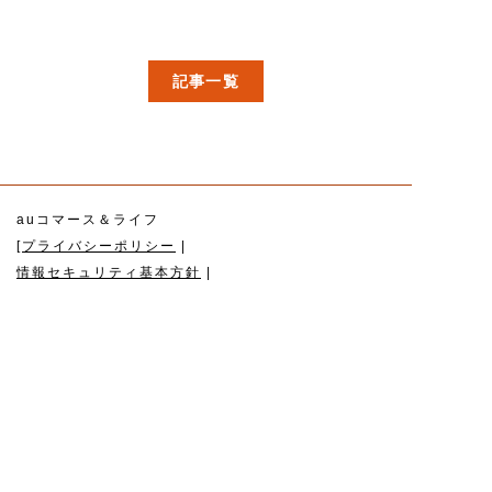
記事一覧
auコマース＆ライフ
[
プライバシーポリシー
|
情報セキュリティ基本方針
|
ソーシャルメディアポリシー
|
コミュニティガイドライン
|
SNSキャンペーン応募要領
|
KDDIグループ関連情報
|
パートナーシップ構築宣言
|
ウェブアクセシビリティの取り組み
]