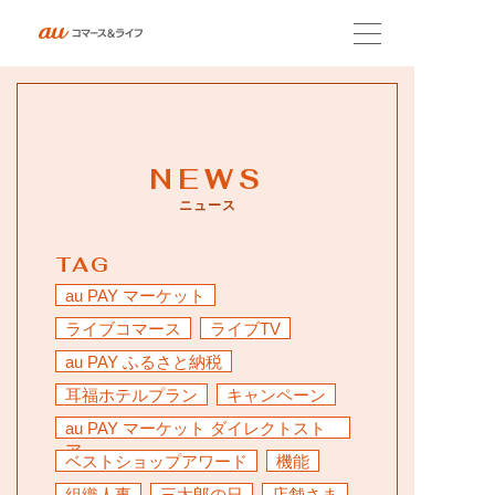
会社概要
NEWS
企業理念
ニュース
TAG
サービス紹介
au PAY マーケット
ライブコマース
ライブTV
ニュース
au PAY ふるさと納税
耳福ホテルプラン
キャンペーン
au PAY マーケット ダイレクトスト
採用情報
ア
ベストショップアワード
機能
組織人事
三太郎の日
店舗さま